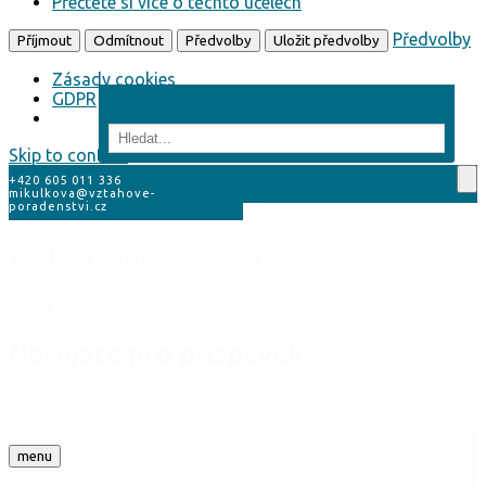
Přečtěte si více o těchto účelech
Předvolby
Příjmout
Odmítnout
Předvolby
Uložit předvolby
Zásady cookies
GDPR
Skip to content
+420 605 011 336
mikulkova@vztahove-
poradenstvi.cz
Vzdělávání a osvěta
Publikováno
23. 10. 2020
23. 10. 2020
Navigace pro příspěvek
3× s Milenou Mikulkovou
Výchova
menu