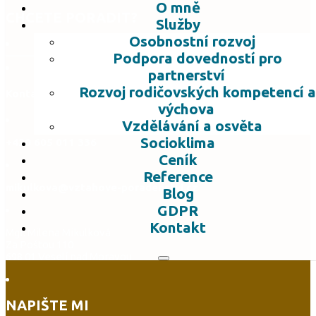
O mně
CHCETE PORADIT?
Služby
Osobnostní rozvoj
Podpora dovedností pro
partnerství
Rozvoj rodičovských kompetencí a
Kontaktujte mne
výchova
Vzdělávání a osvěta
Socioklima
+420 605 011 336
Ceník
Reference
mikulkova@vztahove-poradenstvi.cz
Blog
GDPR
Kontakt
Mgr. Milena Mikulková
Za Poštou 110
698 01 Veselí nad Moravou
NAPIŠTE MI