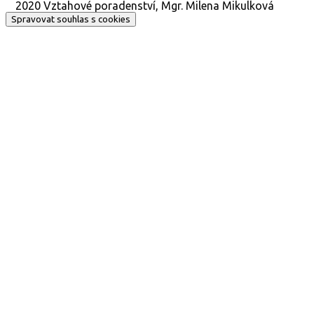
2020 Vztahové poradenství, Mgr. Milena Mikulková
z
Spravovat souhlas s cookies
p
r
á
v
a
*