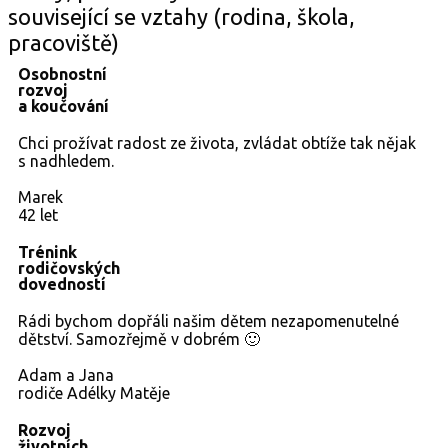
související se vztahy (rodina, škola,
pracoviště)
Osobnostní
rozvoj
a koučování
Chci prožívat radost ze života, zvládat obtíže tak nějak
s nadhledem.
Marek
42 let
Trénink
rodičovských
dovedností
Rádi bychom dopřáli našim dětem nezapomenutelné
dětství. Samozřejmě v dobrém 🙂
Adam a Jana
rodiče Adélky Matěje
Rozvoj
životních