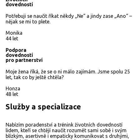
dovedností
Potřebuji se naučit říkat někdy „Ne“ a jindy zase „Ano“ –
nějak se mi to plete.
Monika
44 let
Podpora
dovedností
pro partnerství
Moje žena říká, že se o ni málo zajímám. Jsme spolu 25
let, tak co by ještě chtěla?
Honza
48 let
Služby a specializace
Nabízím poradenství a trénink životních dovedností
lidem, kteří se chtějí naučit rozumět sami sobě i svým
blízkým, asertivně i empaticky komunikovat s druhými,