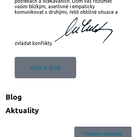
potřebách a očekáváních. Učím vás rozumět
vašim blízkým, asertivně i empaticky
komunikovat s druhými, řešit obtížné situace a
zvládat konflikty.
Více o mně
Blog
Aktuality
Všechny aktuality