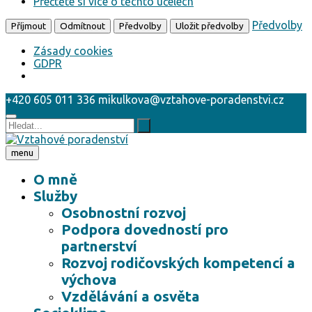
Přečtěte si více o těchto účelech
Předvolby
Příjmout
Odmítnout
Předvolby
Uložit předvolby
Zásady cookies
GDPR
+420 605 011 336
mikulkova@vztahove-poradenstvi.cz
menu
O mně
Služby
Osobnostní rozvoj
Podpora dovedností pro
partnerství
Rozvoj rodičovských kompetencí a
výchova
Vzdělávání a osvěta