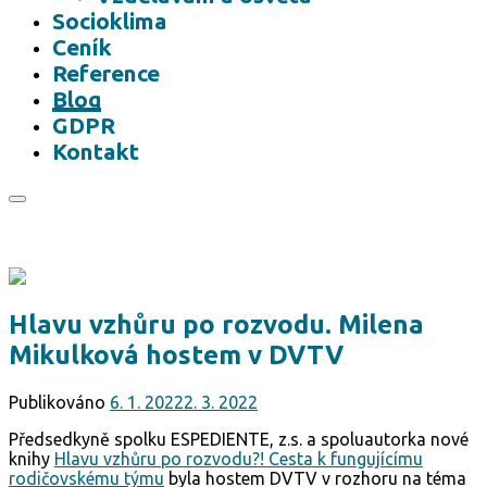
Socioklima
Ceník
Reference
Blog
GDPR
Kontakt
Hlavu vzhůru po rozvodu. Milena
Mikulková hostem v DVTV
Publikováno
6. 1. 2022
2. 3. 2022
Předsedkyně spolku ESPEDIENTE, z.s. a spoluautorka nové
knihy
Hlavu vzhůru po rozvodu?! Cesta k fungujícímu
rodičovskému týmu
byla hostem DVTV v rozhoru na téma