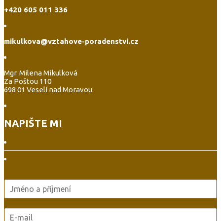
+420 605 011 336
mikulkova@vztahove-poradenstvi.cz
Mgr. Milena Mikulková
Za Poštou 110
698 01 Veselí nad Moravou
NAPIŠTE MI
J
m
é
E
n