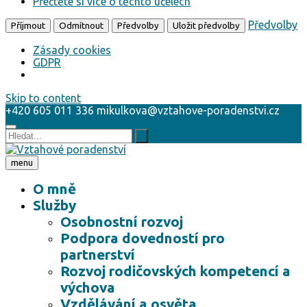
Přečtěte si více o těchto účelech
Předvolby
Příjmout
Odmítnout
Předvolby
Uložit předvolby
Zásady cookies
GDPR
Skip to content
+420 605 011 336
mikulkova@vztahove-poradenstvi.cz
menu
O mně
Služby
Osobnostní rozvoj
Podpora dovedností pro
partnerství
Rozvoj rodičovských kompetencí a
výchova
Vzdělávání a osvěta